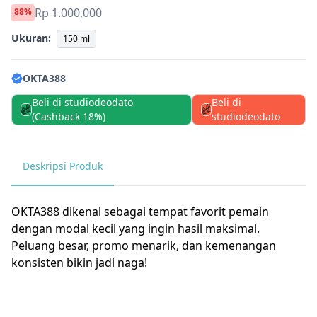
Rp 1.000,000
88%
Ukuran:
150 ml
OKTA388
Beli di studiodeodato
Beli di
(Cashback 18%)
studiodeodato
Deskripsi Produk
OKTA388 dikenal sebagai tempat favorit pemain
dengan modal kecil yang ingin hasil maksimal.
Peluang besar, promo menarik, dan kemenangan
konsisten bikin jadi naga!