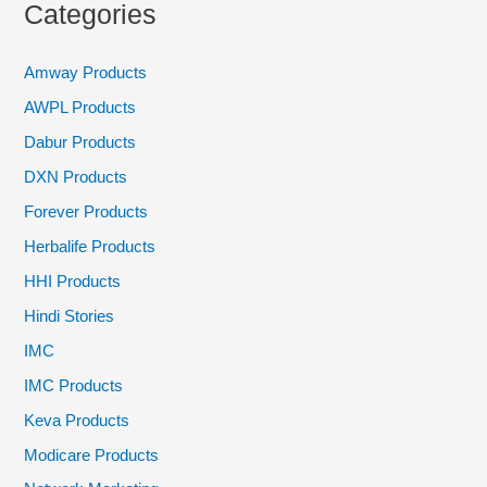
Categories
c
Tea
Ke
h
Amway Products
Fayde
f
AWPL Products
o
Dabur Products
r
DXN Products
:
Forever Products
Herbalife Products
HHI Products
Hindi Stories
IMC
IMC Products
Keva Products
Modicare Products