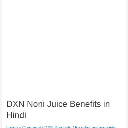
DXN Noni Juice Benefits in
Hindi
Leave a Comment
/
DXN Products
/ By
mlmsuccessguide