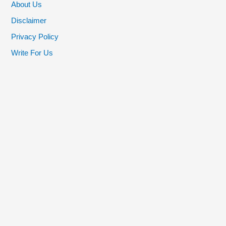
About Us
Disclaimer
Privacy Policy
Write For Us
Recent Posts
Renatus Nova Benefits in Hindi | Renatus Nova Uses in Hindi
Forever C Plus Benefits in Hindi | फॉरएवर सी प्लस के फायदे
Herbalife Cell Activator Benefits in Hindi | Herbalife Cell
Activator Uses in Hindi
Forever Aloe Vera Gel Benefits in Hindi | Forever Aloe Vera
Gel Ke Fayde
Top 10 Moral Stories in Hindi | Hindi Moral Stories