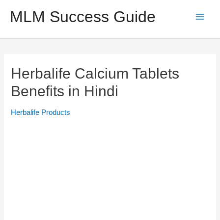
Skip
MLM Success Guide
to
Main
content
Men
Herbalife Calcium Tablets
Benefits in Hindi
Herbalife Products