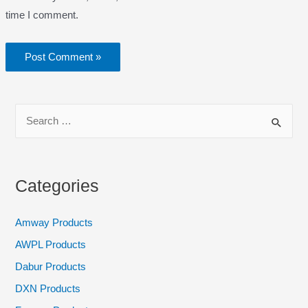
time I comment.
S
e
a
r
Categories
c
h
Amway Products
f
AWPL Products
o
Dabur Products
r
DXN Products
: