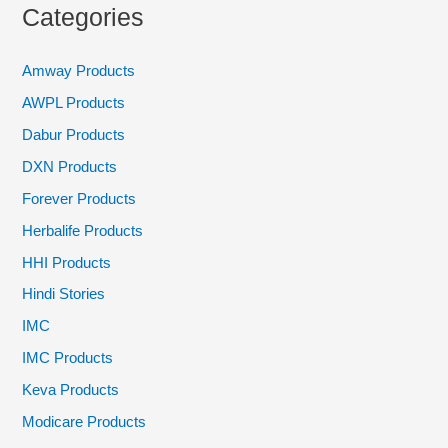
Categories
c
h
Amway Products
f
AWPL Products
o
Dabur Products
r
DXN Products
:
Forever Products
Herbalife Products
HHI Products
Hindi Stories
IMC
IMC Products
Keva Products
Modicare Products