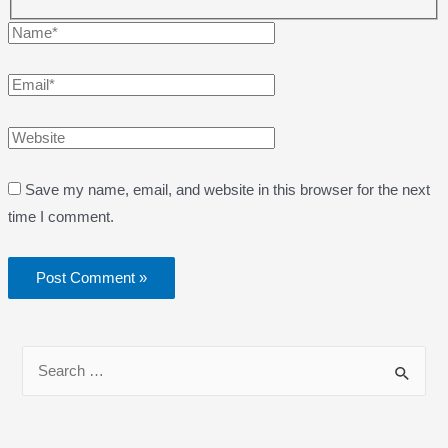
Name*
Email*
Website
Save my name, email, and website in this browser for the next
time I comment.
S
e
a
r