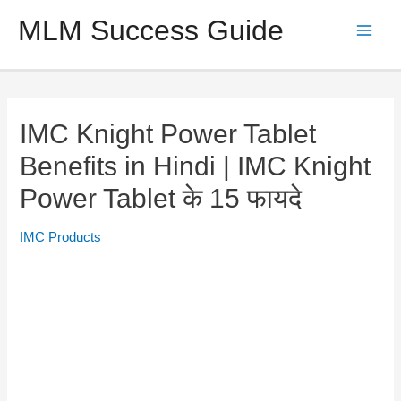
Skip
MLM Success Guide
to
Main
content
Men
IMC Knight Power Tablet
Benefits in Hindi | IMC Knight
Power Tablet के 15 फायदे
IMC Products