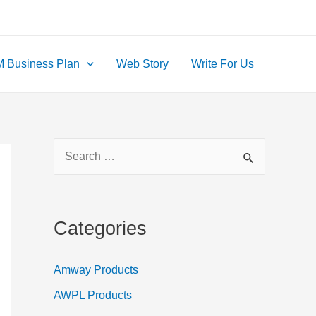
 Business Plan
Web Story
Write For Us
S
e
a
r
Categories
c
h
Amway Products
f
AWPL Products
o