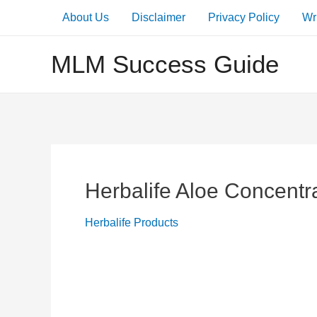
Skip
About Us
Disclaimer
Privacy Policy
Wr
to
content
MLM Success Guide
Herbalife Aloe Concentra
Herbalife Products